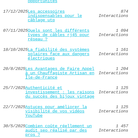
opportunités
17/12/2025
Les accessoires
874
indispensables pour le
Interactions
câblage utp
07/11/2025
Quels sont les différents
1 094
types de câbles rj45 pour
Interactions
réseau ?
18/10/2025
La fiabilité des systèmes
1 161
solaires face aux dangers
Interactions
électriques
20/8/2025
Les Avantages de Faire Appel
1 204
à un Chauffagiste Artisan en
Interactions
Île-de-France
25/7/2025
Authenticité et
1 125
investissement : les raisons
Interactions
du succès des bijoux vintage
22/7/2025
Astuces pour améliorer la
1 125
visibilité de vos vidéos
Interactions
YouTube
30/5/2025
Combien coûte réellement un
1 457
audit seo réalisé par des
Interactions
pros ?