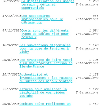
30/12/2025
La digitalisation des usages
1 258
terrain : défis et
Interactions
opportunités
17/12/2025
Les accessoires
866
indispensables pour le
Interactions
câblage utp
07/11/2025
Quels sont les différents
1 084
types de câbles rj45 pour
Interactions
réseau ?
10/9/2025
Les subventions disponibles
1 148
pour la pose de fenêtres à
Interactions
Vichy
20/8/2025
Les Avantages de Faire Appel
1 195
à un Chauffagiste Artisan en
Interactions
Île-de-France
25/7/2025
Authenticité et
1 123
investissement : les raisons
Interactions
du succès des bijoux vintage
22/7/2025
Astuces pour améliorer la
1 122
visibilité de vos vidéos
Interactions
YouTube
30/5/2025
Combien coûte réellement un
1 452