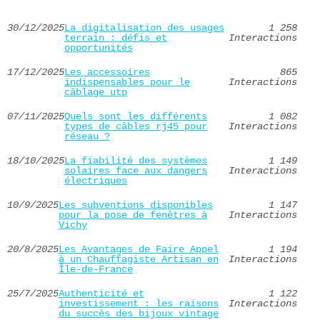
30/12/2025
La digitalisation des usages
1 258
terrain : défis et
Interactions
opportunités
17/12/2025
Les accessoires
865
indispensables pour le
Interactions
câblage utp
07/11/2025
Quels sont les différents
1 082
types de câbles rj45 pour
Interactions
réseau ?
18/10/2025
La fiabilité des systèmes
1 149
solaires face aux dangers
Interactions
électriques
10/9/2025
Les subventions disponibles
1 147
pour la pose de fenêtres à
Interactions
Vichy
20/8/2025
Les Avantages de Faire Appel
1 194
à un Chauffagiste Artisan en
Interactions
Île-de-France
25/7/2025
Authenticité et
1 122
investissement : les raisons
Interactions
du succès des bijoux vintage