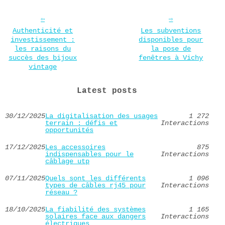
Authenticité et
Les subventions
investissement :
disponibles pour
les raisons du
la pose de
succès des bijoux
fenêtres à Vichy
vintage
Latest posts
30/12/2025
La digitalisation des usages
1 272
terrain : défis et
Interactions
opportunités
17/12/2025
Les accessoires
875
indispensables pour le
Interactions
câblage utp
07/11/2025
Quels sont les différents
1 096
types de câbles rj45 pour
Interactions
réseau ?
18/10/2025
La fiabilité des systèmes
1 165
solaires face aux dangers
Interactions
électriques