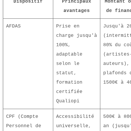
Dispositif
Principaux
Montant o
avantages
de finan
AFDAS
Prise en
Jusqu'à 2
charge jusqu'à
(intermit
100%,
80% du co
adaptable
(artistes
selon le
auteurs),
statut,
plafonds 
formation
1500€ à 4
certifiée
Qualiopi
CPF (Compte
Accessibilité
500€ à 80
Personnel de
universelle,
an (jusqu