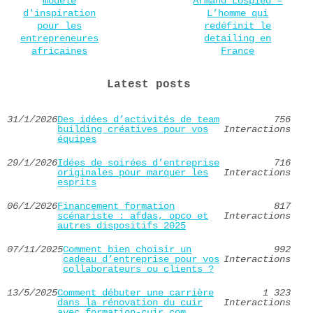
modèle
Armand Lospied –
d'inspiration
L’homme qui
pour les
redéfinit le
entrepreneures
detailing en
africaines
France
Latest posts
31/1/2026
Des idées d’activités de team
756
building créatives pour vos
Interactions
équipes
29/1/2026
Idées de soirées d’entreprise
716
originales pour marquer les
Interactions
esprits
06/1/2026
Financement formation
817
scénariste : afdas, opco et
Interactions
autres dispositifs 2025
07/11/2025
Comment bien choisir un
992
cadeau d’entreprise pour vos
Interactions
collaborateurs ou clients ?
13/5/2025
Comment débuter une carrière
1 323
dans la rénovation du cuir
Interactions
avec formation-cuir.com