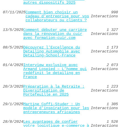
autres dispositifs 2025
07/11/2025
Comment bien choisir un
998
cadeau d’entreprise pour vos
Interactions
collaborateurs ou clients ?
13/5/2025
Comment débuter une carrière
1 327
dans la rénovation du cuir
Interactions
avec formation-cuir.com
08/5/2025
Découvrez l'Excellence du
1 173
Detailing Automobile avec
Interactions
Detailing-School-France
01/4/2025
Interview exclusive avec
2 073
Armand Lospied – L’homme qui
Interactions
redéfinit le detailing en
France
20/3/2025
Préparation à la Retraite :
1 223
Diversification de
Interactions
Portefeuille en 2025
29/1/2025
Martine Coffi-Studer : Un
1 305
modèle d'inspiration pour les
Interactions
entrepreneures africaines
28/8/2024
Les avantages de confier
1 526
votre logistique e-commerce à
Interactions