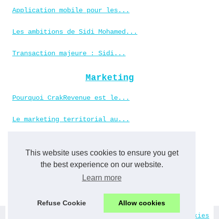
Application mobile pour les...
Les ambitions de Sidi Mohamed...
Transaction majeure : Sidi...
Marketing
Pourquoi CrakRevenue est le...
Le marketing territorial au...
L'art du covering :...
This website uses cookies to ensure you get
the best experience on our website.
Nerd
Learn more
Optimisez votre quotidien...
Refuse Cookie
Allow cookies
© 2026
Amg-france.fr
-
Most Frequently Read
-
Cookies