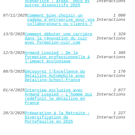
scénariste : afdas, opco et
Interactions
autres dispositifs 2025
07/11/2025
Comment bien choisir un
1 000
cadeau d’entreprise pour vos
Interactions
collaborateurs ou clients ?
13/5/2025
Comment débuter une carrière
1 329
dans la rénovation du cuir
Interactions
avec formation-cuir.com
12/5/2025
Armand Lospied : De la
1 385
formation professionnelle à
Interactions
l'impact écologique
08/5/2025
Découvrez l'Excellence du
1 176
Detailing Automobile avec
Interactions
Detailing-School-France
01/4/2025
Interview exclusive avec
2 077
Armand Lospied – L’homme qui
Interactions
redéfinit le detailing en
France
20/3/2025
Préparation à la Retraite :
1 227
Diversification de
Interactions
Portefeuille en 2025