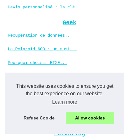
Devis personnalisé : la clé...
Geek
Récupération de données...
La Polaroid 600 : un must...
Pourquoi choisir ETXE...
Industrie
This website uses cookies to ensure you get
Application mobile pour les...
the best experience on our website.
Learn more
Les ambitions de Sidi Mohamed...
Refuse Cookie
Allow cookies
Transaction majeure : Sidi...
Marketing