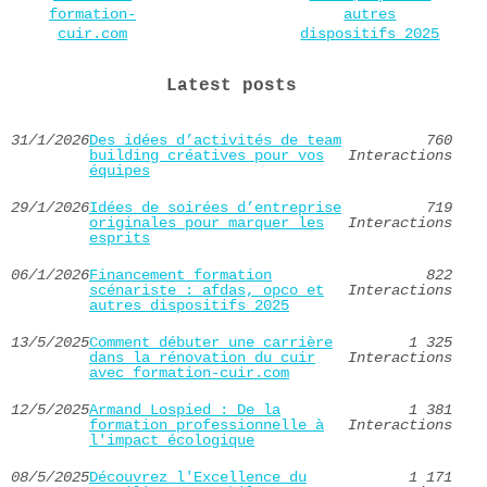
formation-
autres
cuir.com
dispositifs 2025
Latest posts
31/1/2026
Des idées d’activités de team
760
building créatives pour vos
Interactions
équipes
29/1/2026
Idées de soirées d’entreprise
719
originales pour marquer les
Interactions
esprits
06/1/2026
Financement formation
822
scénariste : afdas, opco et
Interactions
autres dispositifs 2025
13/5/2025
Comment débuter une carrière
1 325
dans la rénovation du cuir
Interactions
avec formation-cuir.com
12/5/2025
Armand Lospied : De la
1 381
formation professionnelle à
Interactions
l'impact écologique
08/5/2025
Découvrez l'Excellence du
1 171