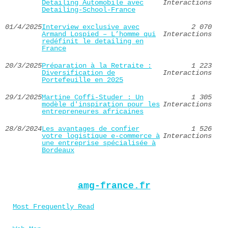
Detailing Automobile avec
Interactions
Detailing-School-France
01/4/2025
Interview exclusive avec
2 070
Armand Lospied – L’homme qui
Interactions
redéfinit le detailing en
France
20/3/2025
Préparation à la Retraite :
1 223
Diversification de
Interactions
Portefeuille en 2025
29/1/2025
Martine Coffi-Studer : Un
1 305
modèle d'inspiration pour les
Interactions
entrepreneures africaines
28/8/2024
Les avantages de confier
1 526
votre logistique e-commerce à
Interactions
une entreprise spécialisée à
Bordeaux
amg-france.fr
Most Frequently Read