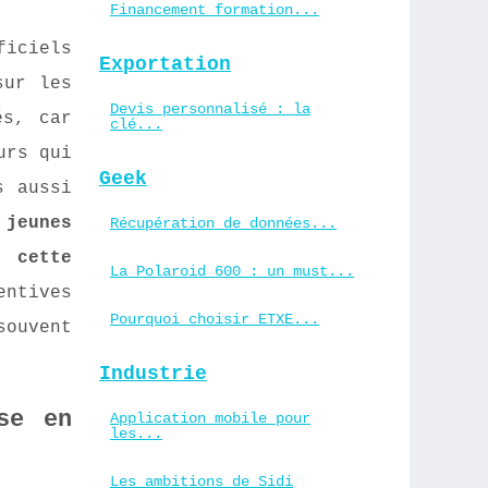
Financement formation...
ficiels
Exportation
sur les
Devis personnalisé : la
és, car
clé...
urs qui
Geek
s aussi
 jeunes
Récupération de données...
r cette
La Polaroid 600 : un must...
ntives
Pourquoi choisir ETXE...
souvent
Industrie
se en
Application mobile pour
les...
Les ambitions de Sidi