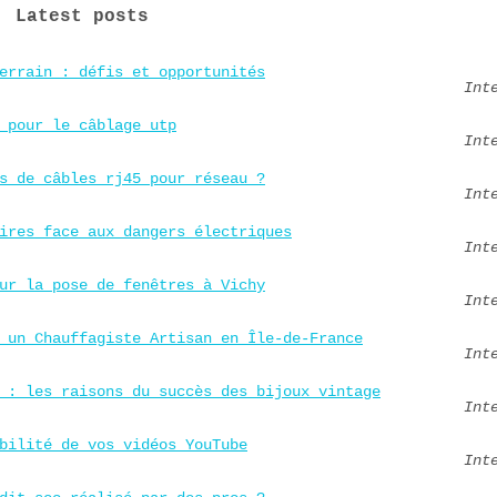
Latest posts
errain : défis et opportunités
Int
 pour le câblage utp
Int
s de câbles rj45 pour réseau ?
Int
ires face aux dangers électriques
Int
ur la pose de fenêtres à Vichy
Int
 un Chauffagiste Artisan en Île-de-France
Int
 : les raisons du succès des bijoux vintage
Int
bilité de vos vidéos YouTube
Int