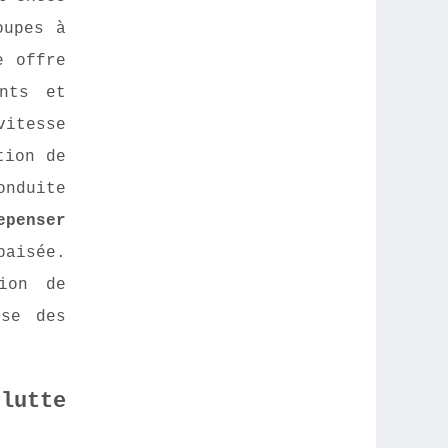
oupes à
e offre
ents et
vitesse
tion de
onduite
epenser
paisée.
ion de
sse des
lutte