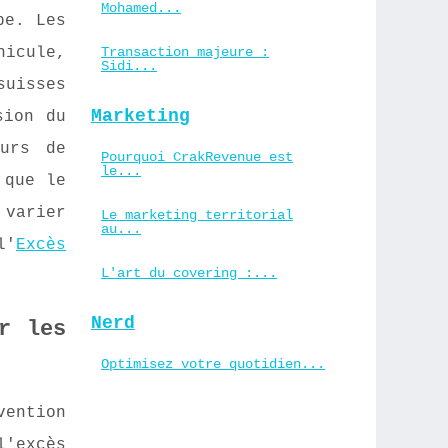
Mohamed...
pe. Les
hicule,
Transaction majeure :
Sidi...
uisses
Marketing
sion du
eurs de
Pourquoi CrakRevenue est
le...
 que le
 varier
Le marketing territorial
au...
l'
Excès
L'art du covering :...
Nerd
r les
Optimisez votre quotidien...
vention
l'excès