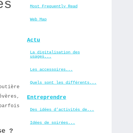
ès
Most Frequently Read
Web Map
Actu
La digitalisation des
usages...
Les accessoires...
Quels sont les différents...
outière
évères,
Entreprendre
parfois
Des idées d’activités de...
Idées de soirées...
se ?