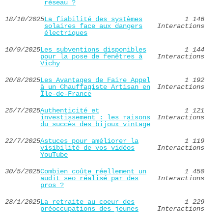
réseau ?
18/10/2025
La fiabilité des systèmes
1 146
solaires face aux dangers
Interactions
électriques
10/9/2025
Les subventions disponibles
1 144
pour la pose de fenêtres à
Interactions
Vichy
20/8/2025
Les Avantages de Faire Appel
1 192
à un Chauffagiste Artisan en
Interactions
Île-de-France
25/7/2025
Authenticité et
1 121
investissement : les raisons
Interactions
du succès des bijoux vintage
22/7/2025
Astuces pour améliorer la
1 119
visibilité de vos vidéos
Interactions
YouTube
30/5/2025
Combien coûte réellement un
1 450
audit seo réalisé par des
Interactions
pros ?
28/1/2025
La retraite au coeur des
1 229
préoccupations des jeunes
Interactions