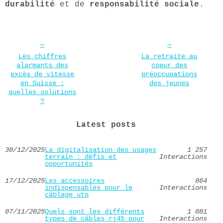
durabilité
et de
responsabilité sociale
.
Les chiffres
La retraite au
alarmants des
coeur des
excès de vitesse
préoccupations
en Suisse :
des jeunes
quelles solutions
?
Latest posts
30/12/2025
La digitalisation des usages
1 257
terrain : défis et
Interactions
opportunités
17/12/2025
Les accessoires
864
indispensables pour le
Interactions
câblage utp
07/11/2025
Quels sont les différents
1 081
types de câbles rj45 pour
Interactions