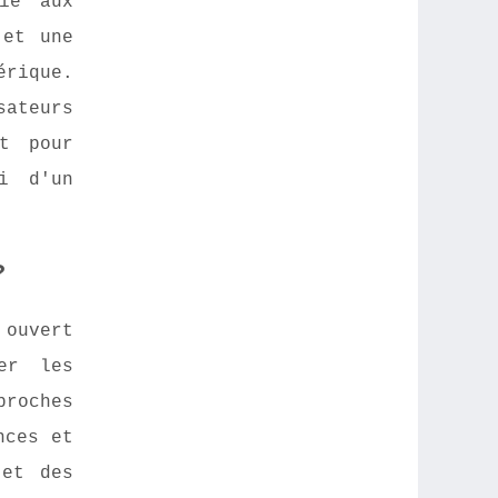
ié aux
 et une
érique.
sateurs
nt pour
si d'un
?
 ouvert
er les
proches
nces et
 et des