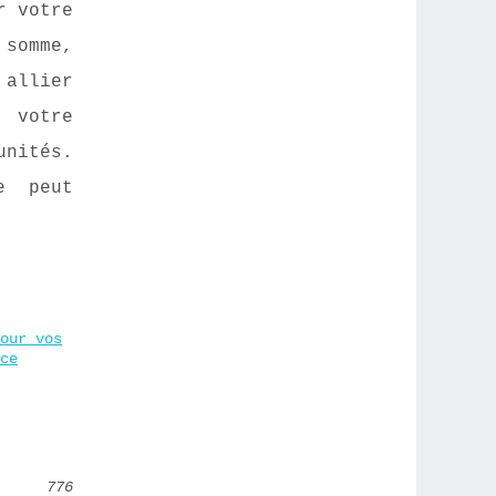
r votre
somme,
allier
r votre
nités.
e peut
our vos
ce
776