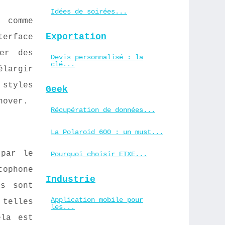
Idées de soirées...
e comme
Exportation
terface
er des
Devis personnalisé : la
clé...
élargir
 styles
Geek
nover.
Récupération de données...
La Polaroid 600 : un must...
 par le
Pourquoi choisir ETXE...
cophone
Industrie
es sont
Application mobile pour
 telles
les...
ela est