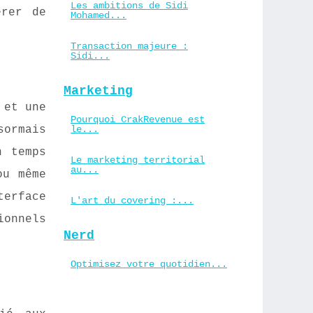
Les ambitions de Sidi
érer de
Mohamed...
Transaction majeure :
Sidi...
Marketing
 et une
Pourquoi CrakRevenue est
sormais
le...
n temps
Le marketing territorial
au...
ou même
terface
L'art du covering :...
ionnels
Nerd
Optimisez votre quotidien...