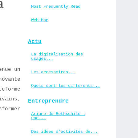
à
Most Frequently Read
Web Map
Actu
La digitalisation des
usages...
enue un
Les accessoires...
novante
Quels sont les différents...
teforme
ivains,
Entreprendre
sformer
Ariane de Rothschild :
une...
Des idées d’activités de...